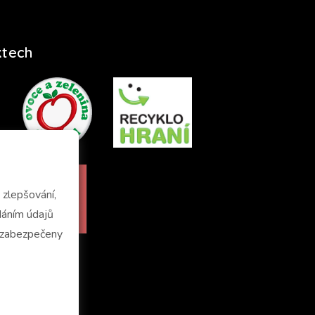
ktech
zlepšování,
u zabezpečeny