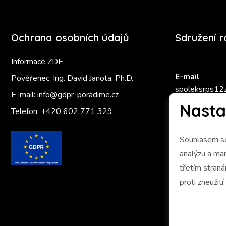
Ochrana osobních údajů
Sdružení 
Informace ZDE
E-mail
Pověřenec: Ing. David Janota, Ph.D.
spoleksrps12
E-mail:
info@gdpr-poradime.cz
Nasta
Telefon:
+420 602 771 329
Zlatý Ámo
Souhlasem se
analýzu a marketing 
třetím stran
proti zneužití.