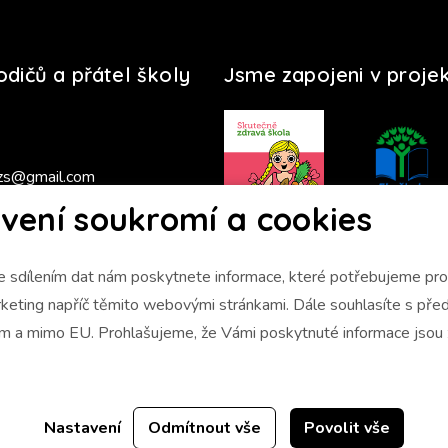
rodičů a přátel školy
Jsme zapojeni v proje
zs@gmail.com
vení soukromí a cookies
s 2025/2026
 sdílením dat nám poskytnete informace, které potřebujeme pro 
napříč těmito webovými stránkami. Dále souhlasíte s předáním údajů
ám a mimo EU. Prohlašujeme, že Vámi poskytnuté informace jso
Nastavení
Odmítnout vše
Povolit vše