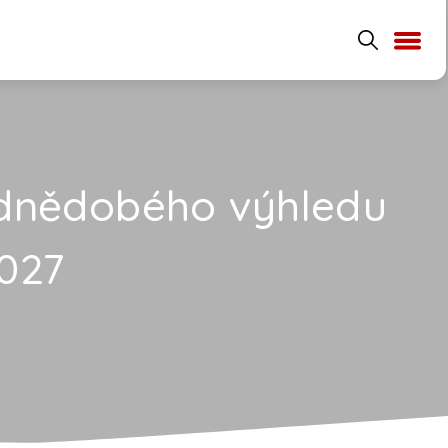
ednědobého výhledu
2027