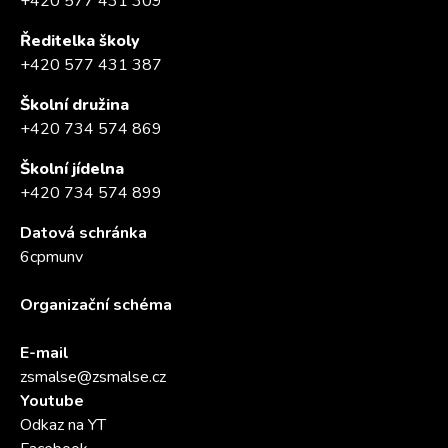
+420 577 431 309
Ředitelka školy
+420 577 431 387
Školní družina
+420 734 574 869
Školní jídelna
+420 734 574 899
Datová schránka
6cpmunv
Organizační schéma
E-mail
zsmalse@zsmalse.cz
Youtube
Odkaz na YT