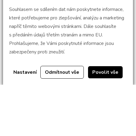
Souhlasem se sdílením dat nám poskytnete informace,
které potřebujeme pro zlepšování, analýzu a marketing
napříč těmito webovými stránkami. Dále souhlasíte
Seznam uchazečů přijatých do školní
s předáním údajů třetím stranám a mimo EU.
družiny 2026/2027 - dodatek č.1
Prohlašujeme, že Vámi poskytnuté informace jsou
29.06.2026
zabezpečeny proti zneužití.
Přečíst více
Nastavení
Odmítnout vše
Povolit vše