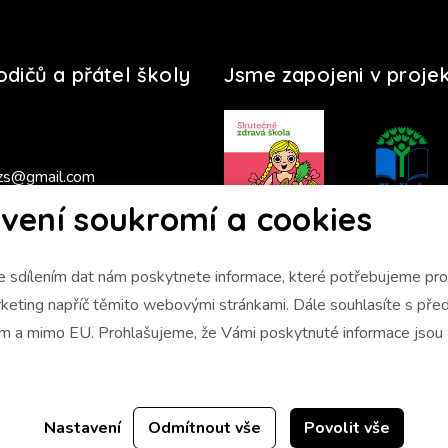
rodičů a přátel školy
Jsme zapojeni v proje
zs@gmail.com
vení soukromí a cookies
s 2025/2026
 sdílením dat nám poskytnete informace, které potřebujeme pro 
napříč těmito webovými stránkami. Dále souhlasíte s předáním údajů
ám a mimo EU. Prohlašujeme, že Vámi poskytnuté informace jso
Nastavení
Odmítnout vše
Povolit vše