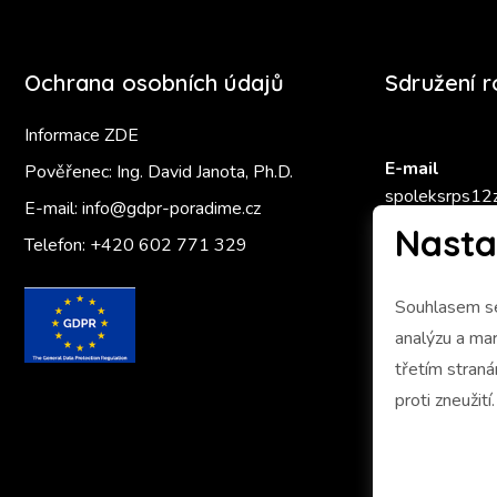
Ochrana osobních údajů
Sdružení 
Informace ZDE
E-mail
Pověřenec: Ing. David Janota, Ph.D.
spoleksrps12
E-mail:
info@gdpr-poradime.cz
Nasta
Telefon:
+420 602 771 329
Zlatý Ámo
Souhlasem se
analýzu a marketing 
třetím stran
proti zneužití.