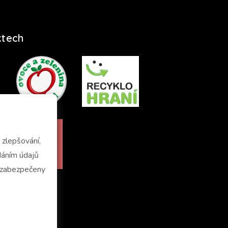
ktech
zlepšování,
u zabezpečeny