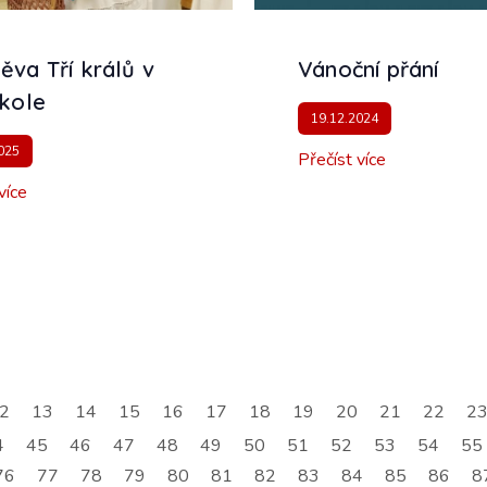
ěva Tří králů v
Vánoční přání
škole
19.12.2024
025
Přečíst více
více
2
13
14
15
16
17
18
19
20
21
22
2
4
45
46
47
48
49
50
51
52
53
54
55
76
77
78
79
80
81
82
83
84
85
86
8