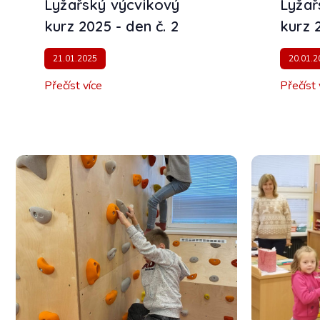
Lyžařský výcvikový
Lyžař
kurz 2025 - den č. 2
kurz 
21.01.2025
20.01.2
Přečíst více
Přečíst 