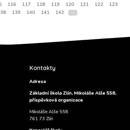
5
116
117
118
119
120
121
122
123
138
139
140
141
142
Kontakty
Adresa
Základní škola Zlín, Mikoláše Alše 558,
příspěvková organizace
Mikoláše Alše 558
761 73 Zlín