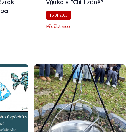
zázrak
Výuka v "Chill zóně"
 oči
16.01.2025
Přečíst více