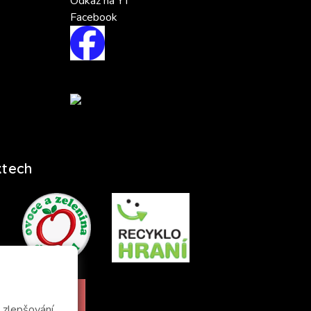
Odkaz na YT
Facebook
ktech
zlepšování,