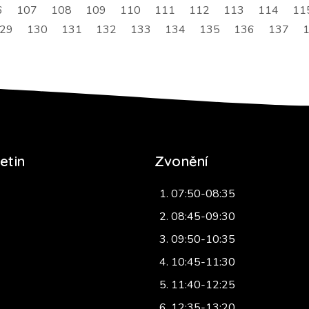
6
107
108
109
110
111
112
113
114
11
29
130
131
132
133
134
135
136
137
etin
Zvonění
07:50-08:35
08:45-09:30
09:50-10:35
10:45-11:30
11:40-12:25
12:35-13:20