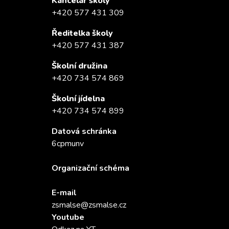
Kancelář školy
+420 577 431 309
Ředitelka školy
+420 577 431 387
Školní družina
+420 734 574 869
Školní jídelna
+420 734 574 899
Datová schránka
6cpmunv
Organizační schéma
E-mail
zsmalse@zsmalse.cz
Youtube