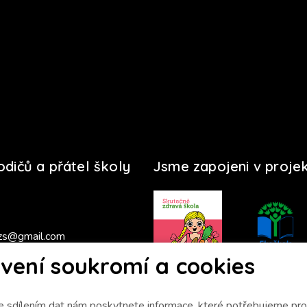
rodičů a přátel školy
Jsme zapojeni v proje
zs@gmail.com
vení soukromí a cookies
s 2025/2026
 sdílením dat nám poskytnete informace, které potřebujeme pro 