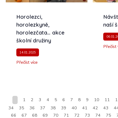
Horolezci,
Návšt
horolezkyně,
naší 
horolezčata… akce
06.01.2
školní družiny
Přečíst 
14.01.2025
Přečíst více
1
2
3
4
5
6
7
8
9
10
11
1
34
35
36
37
38
39
40
41
42
43
4
66
67
68
69
70
71
72
73
74
75