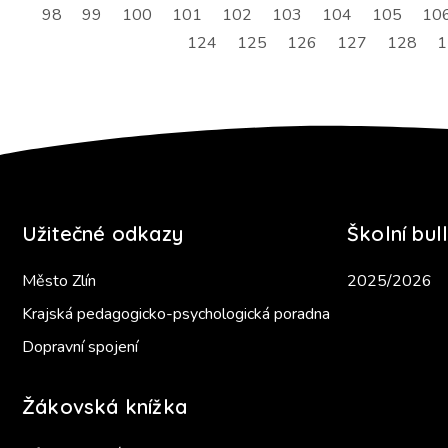
98
99
100
101
102
103
104
105
10
124
125
126
127
128
1
Užitečné odkazy
Školní bull
Město Zlín
2025/2026
Krajská pedagogicko-psychologická poradna
Dopravní spojení
Žákovská knížka