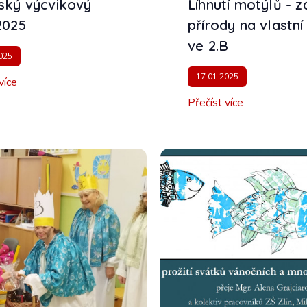
ský výcvikový
Líhnutí motýlů - 
2025
přírody na vlastní
ve 2.B
025
17.01.2025
více
Přečíst více