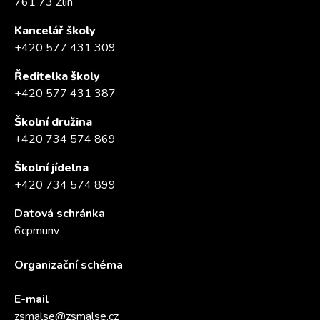
761 73 Zlín
Kancelář školy
+420 577 431 309
Ředitelka školy
+420 577 431 387
Školní družina
+420 734 574 869
Školní jídelna
+420 734 574 899
Datová schránka
6cpmunv
Organizační schéma
E-mail
zsmalse@zsmalse.cz