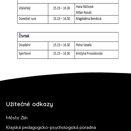
Užitečné odkazy
Město Zlín
Krajská pedagogicko-psychologická poradna