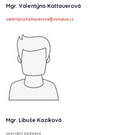
Mgr. Valentýna Kattauerová
valentyna.kattauerova@zsmalse.cz
Mgr. Lib
uše Kazíková
speciální pedagog