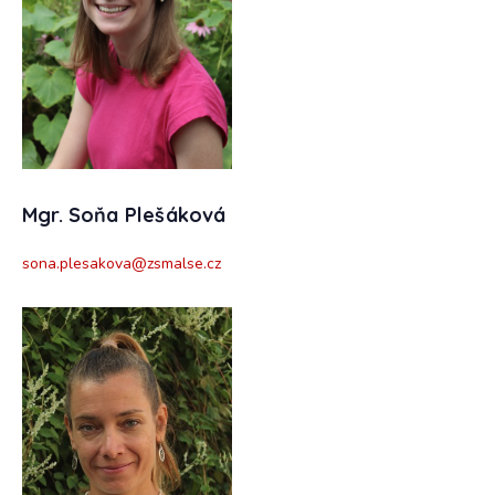
Mgr. Soňa Plešáková
sona.plesakova@zsmalse.cz