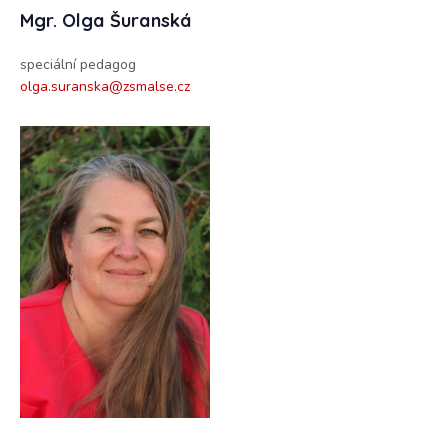
Mgr. Olga Šuranská
speciální pedagog
olga.suranska@zsmalse.cz