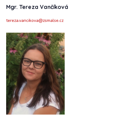
Mgr. Tereza Vančíková
tereza.vancikova@zsmalse.cz