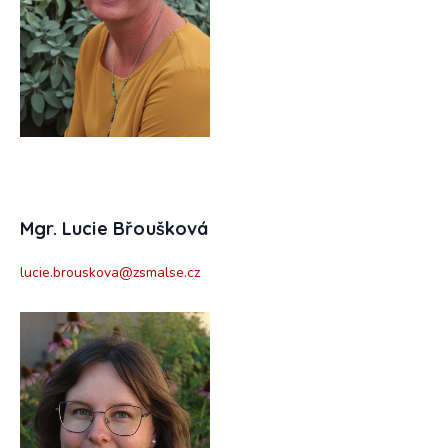
Mgr. Lucie Břoušková
lucie.brouskova@zsmalse.cz