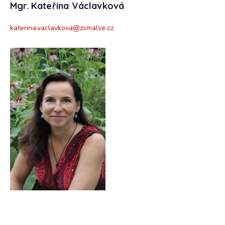
Mgr. Kateřina Václavková
katerina.vaclavkova@zsmalse.cz