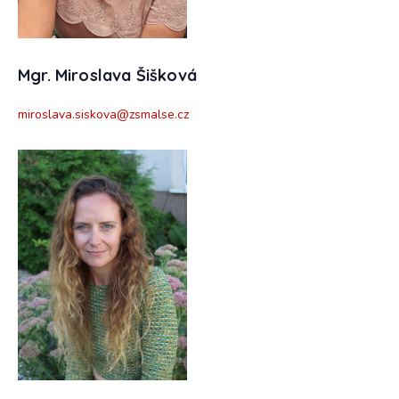
Mgr. Miroslava Šišková
miroslava.siskova@zsmalse.cz