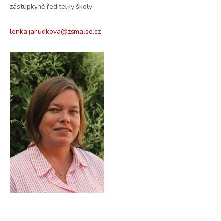
zástupkyně ředitelky školy
lenka.jahudkova@zsmalse.cz