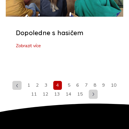
Dopoledne s hasičem
Zobrazit více
1
2
3
4
5
6
7
8
9
10
11
12
13
14
15