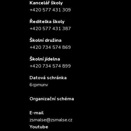
Kancelář školy
+420 577 431 309
Ředitelka školy
+420 577 431 387
Školní družina
+420 734 574 869
Školní jídelna
+420 734 574 899
Datová schránka
6cpmunv
Organizační schéma
E-mail
zsmalse@zsmalse.cz
Youtube