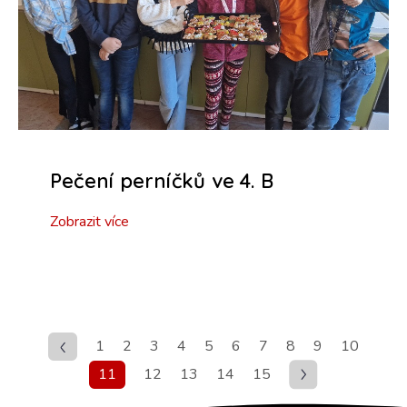
Pečení perníčků ve 4. B
Zobrazit více
1
2
3
4
5
6
7
8
9
10
11
12
13
14
15