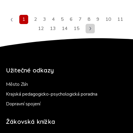
1
2
3
4
5
6
7
8
9
10
11
12
13
14
15
Užitečné odkazy
Město Zlín
Krajská pedagogicko-psychologická poradna
Dopravní spojení
Žákovská knížka