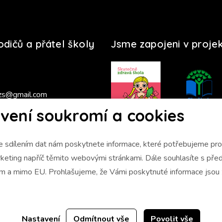
rodičů a přátel školy
Jsme zapojeni v proje
zs@gmail.com
vení soukromí a cookies
s 2025/2026
 sdílením dat nám poskytnete informace, které potřebujeme pro 
napříč těmito webovými stránkami. Dále souhlasíte s předáním údajů
ám a mimo EU. Prohlašujeme, že Vámi poskytnuté informace jso
Nastavení
Odmítnout vše
Povolit vše