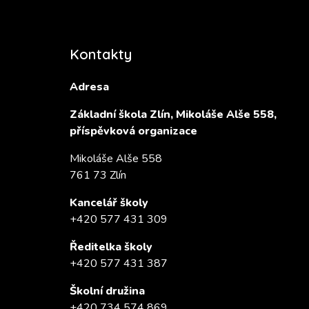
Kontakty
Adresa
Základní škola Zlín, Mikoláše Alše 558,
příspěvková organizace
Mikoláše Alše 558
761 73 Zlín
Kancelář školy
+420 577 431 309
Ředitelka školy
+420 577 431 387
Školní družina
+420 734 574 869