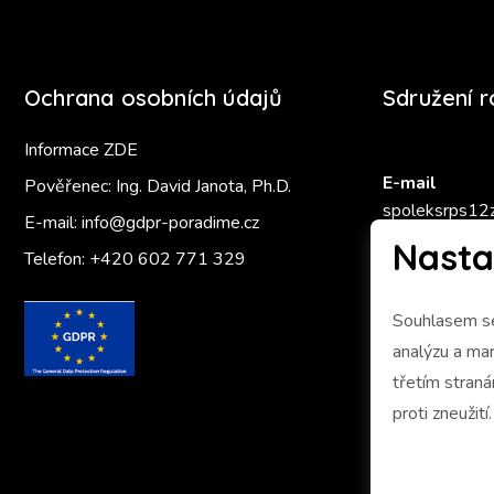
Ochrana osobních údajů
Sdružení 
Informace ZDE
E-mail
Pověřenec: Ing. David Janota, Ph.D.
spoleksrps12
E-mail:
info@gdpr-poradime.cz
Nasta
Telefon:
+420 602 771 329
Zlatý Ámo
Souhlasem se
analýzu a marketing 
třetím stran
proti zneužití.