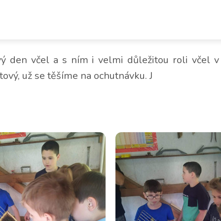
kroužku - z činnosti školní d
ý den včel a s ním i velmi důležitou roli včel 
tový, už se těšíme na ochutnávku. J