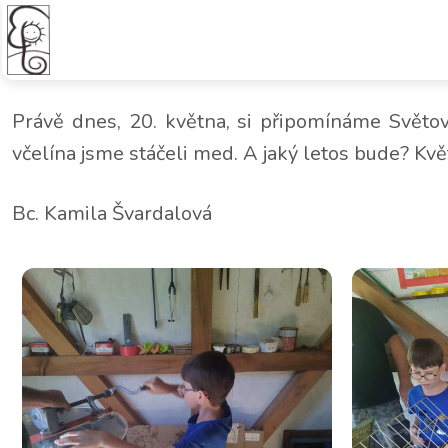
Vytáčení medu ve včelařském 
Právě dnes, 20. května, si připomínáme Světov
včelína jsme stáčeli med. A jaký letos bude? Kvě
Bc. Kamila Švardalová