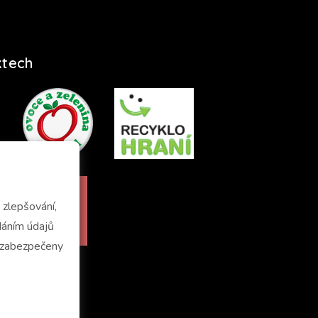
ktech
zlepšování,
u zabezpečeny