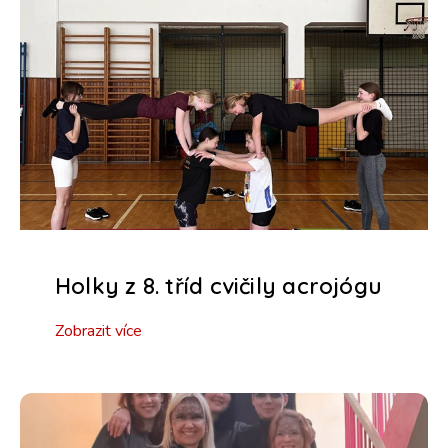
Holky z 8. tříd cvičily acrojógu
Zobrazit více