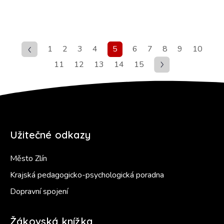
1
2
3
4
5
6
7
8
9
10
11
12
13
14
15
Užitečné odkazy
Město Zlín
Krajská pedagogicko-psychologická poradna
Dopravní spojení
Žákovská knížka