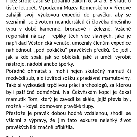
I bez stroje času se podařilo žákům 6. A a 6. B vrátit o
tisíce let zpět. V podzemí Muzea Komenského v Přerově
zahájili svoji výukovou expedici do pravěku, aby se
seznámili se životem neandertálců či člověka dnešního
typu v době kamenné, bronzové i železné. Vzácné
regionální nálezy i repliky těch více slavných, jako je
například Věstonická venuše, umožnily členům expedice
nahlédnout „pod pokličku“ pravěkých předků. Co jedli,
jak a kde spali, jak se oblékali, jaké si uměli vyrobit
nástroje, nádobí anebo šperky.
Pořádně ohmatat si mohli nejen skutečný mamutí či
medvědí zub, ale i zvířecí sošku z pradávné mamutoviny.
Také si vyzkoušeli trpělivou práci archeologů, za kterou
byli patřičně odměněni. Na Čekyňském kopci je čekal
mamutík Tom, který je zavedl ke skále, jejíž převis byl,
možná – kdysi, domovem pravěké tlupy.
Přestože je pravěk dobou hodně vzdálenou, shodli se
všichni z výpravy, že jim tato exkurze nelehký život
pravěkých lidí značně přiblížila.