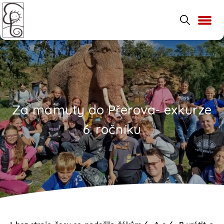
Za mamuty do Přerova- exkurze
6. ročníku