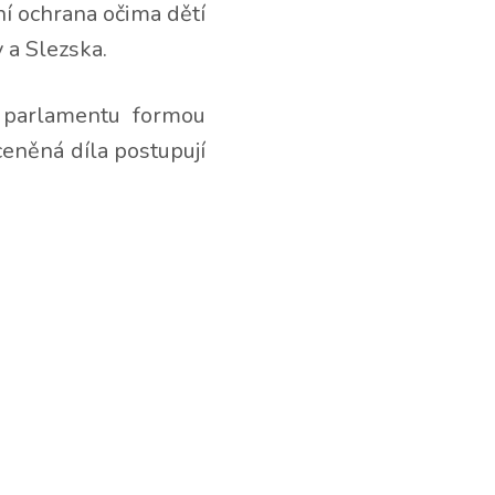
rní ochrana očima dětí
 a Slezska.
o parlamentu formou
ceněná díla postupují