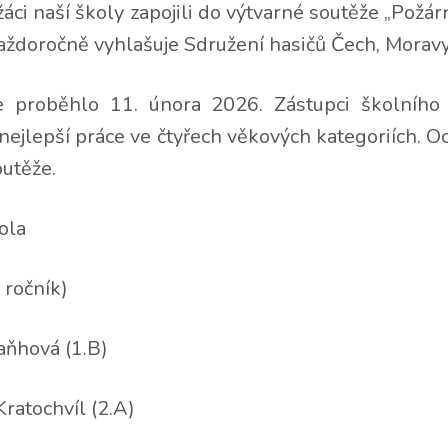
žáci naší školy zapojili do výtvarné soutěže „Požá
aždoročně vyhlašuje Sdružení hasičů Čech, Moravy
e proběhlo 11. února 2026. Zástupci školníh
i nejlepší práce ve čtyřech věkových kategoriích. O
outěže.
ola
 ročník)
Vaňhová (1.B)
Kratochvíl (2.A)