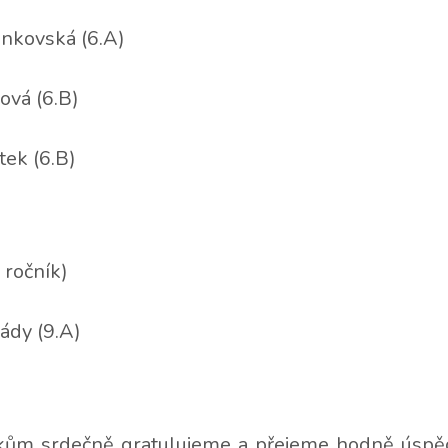
linkovská (6.A)
ová (6.B)
tek (6.B)
 ročník)
rády (9.A)
ům srdečně gratulujeme a přejeme hodně úspěc