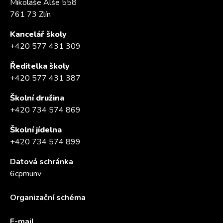
Mikoláše Alše 558
761 73 Zlín
Kancelář školy
+420 577 431 309
Ředitelka školy
+420 577 431 387
Školní družina
+420 734 574 869
Školní jídelna
+420 734 574 899
Datová schránka
6cpmunv
Organizační schéma
E-mail