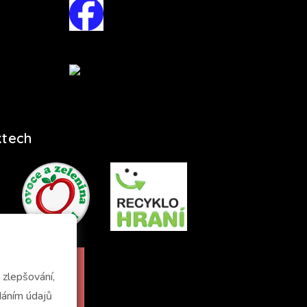
ktech
zlepšování,