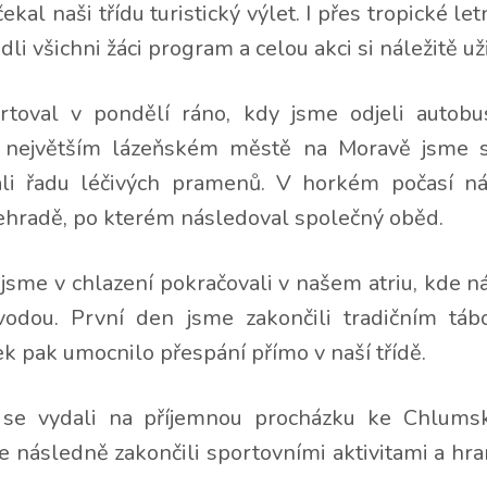
ekal naši třídu turistický výlet. I přes tropické let
li všichni žáci program a celou akci si náležitě uži
rtoval v pondělí ráno, kdy jsme odjeli autob
 největším lázeňském městě na Moravě jsme s
li řadu léčivých pramenů. V horkém počasí n
řehradě, po kterém následoval společný oběd.
 jsme v chlazení pokračovali v našem atriu, kde n
vodou. První den jsme zakončili tradičním t
ek pak umocnilo přespání přímo v naší třídě.
 se vydali na příjemnou procházku ke Chlums
 následně zakončili sportovními aktivitami a hram