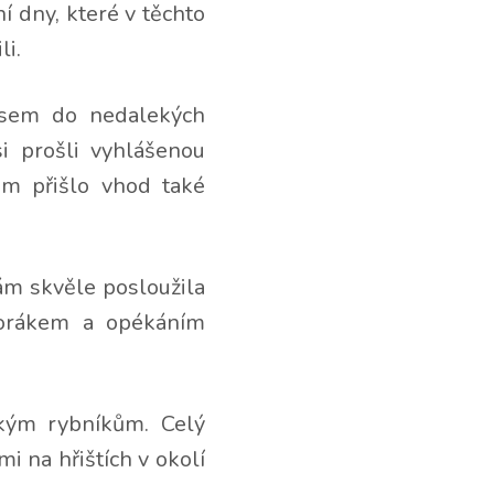
ní dny, které v těchto
li.
usem do nedalekých
i prošli vyhlášenou
ám přišlo vhod také
ám skvěle posloužila
áborákem a opékáním
kým rybníkům. Celý
i na hřištích v okolí