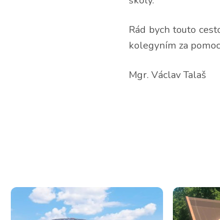
školy.
Rád bych touto cest
kolegyním za pomoc p
Mgr. Václav Talaš