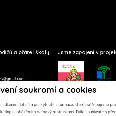
rodičů a přátel školy
Jsme zapojeni v proje
zs@gmail.com
vení soukromí a cookies
s 2025/2026
 sdílením dat nám poskytnete informace, které potřebujeme pro 
napříč těmito webovými stránkami. Dále souhlasíte s předáním údajů