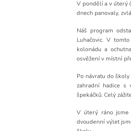
V pondělí a v úterý č
dnech panovaly, zvlád
Náš program odsta
Luhačovic. V tomto
kolonádu a ochutna
osvěžení v místní p
Po návratu do školy
zahradní hadice s 
špekáčků. Celý zážit
V úterý ráno jsme
dvoudenní výlet jsme