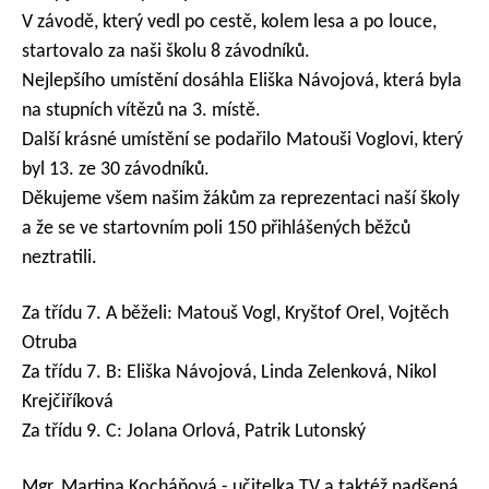
V závodě, který vedl po cestě, kolem lesa a po louce,
startovalo za naši školu 8 závodníků.
Nejlepšího umístění dosáhla Eliška Návojová, která byla
na stupních vítězů na 3. místě.
Další krásné umístění se podařilo Matouši Voglovi, který
byl 13. ze 30 závodníků.
Děkujeme všem našim žákům za reprezentaci naší školy
a že se ve startovním poli 150 přihlášených běžců
neztratili.
Za třídu 7. A běželi: Matouš Vogl, Kryštof Orel, Vojtěch
Otruba
Za třídu 7. B: Eliška Návojová, Linda Zelenková, Nikol
Krejčiříková
Za třídu 9. C: Jolana Orlová, Patrik Lutonský
Mgr. Martina Kocháňová - učitelka TV a taktéž nadšená