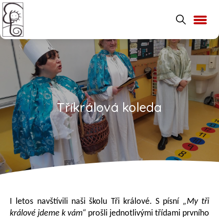
Tříkrálová koleda
I letos navštívili naši školu Tři králové. S písní
„My tři
králové jdeme k vám“
prošli jednotlivými třídami prvního