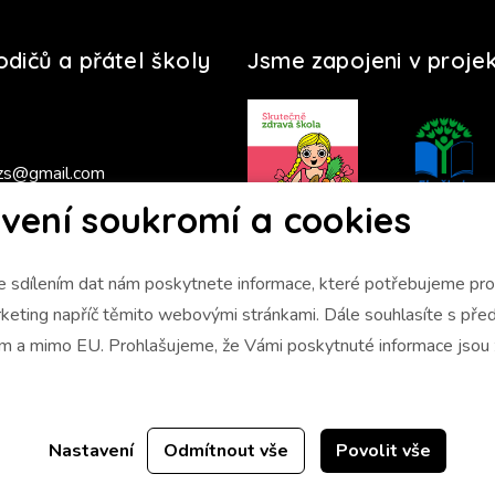
rodičů a přátel školy
Jsme zapojeni v proje
zs@gmail.com
vení soukromí a cookies
s 2025/2026
 sdílením dat nám poskytnete informace, které potřebujeme pro 
napříč těmito webovými stránkami. Dále souhlasíte s předáním údajů
ám a mimo EU. Prohlašujeme, že Vámi poskytnuté informace jso
Nastavení
Odmítnout vše
Povolit vše