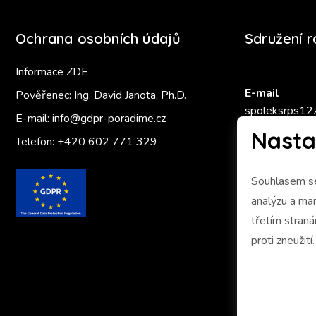
Ochrana osobních údajů
Sdružení 
Informace ZDE
E-mail
Pověřenec: Ing. David Janota, Ph.D.
spoleksrps12
E-mail:
info@gdpr-poradime.cz
Nasta
Telefon:
+420 602 771 329
Zlatý Ámo
Souhlasem se
analýzu a marketing 
třetím stran
proti zneužití.