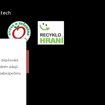
ktech
zlepšování,
u zabezpečeny