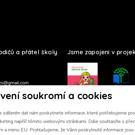
rodičů a přátel školy
Jsme zapojeni v proje
zs@gmail.com
vení soukromí a cookies
s 2025/2026
 sdílením dat nám poskytnete informace, které potřebujeme pro 
napříč těmito webovými stránkami. Dále souhlasíte s předáním údajů
ám a mimo EU. Prohlašujeme, že Vámi poskytnuté informace jso