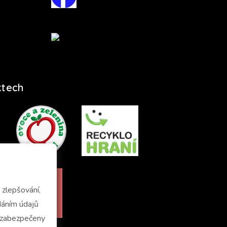
ktech
zlepšování,
u zabezpečeny