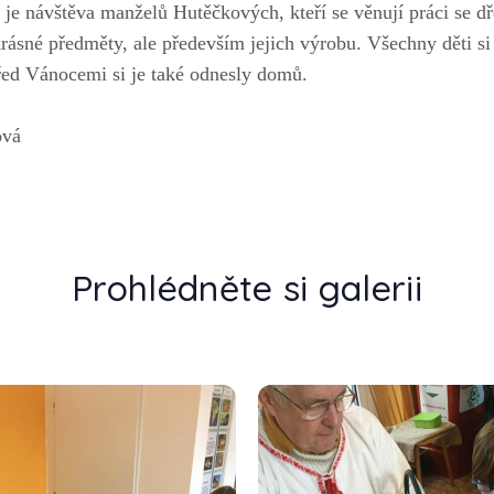
e je návštěva manželů Hutěčkových, kteří se věnují práci se d
rásné předměty, ale především jejich výrobu. Všechny děti s
řed Vánocemi si je také odnesly domů.
ová
Prohlédněte si galerii