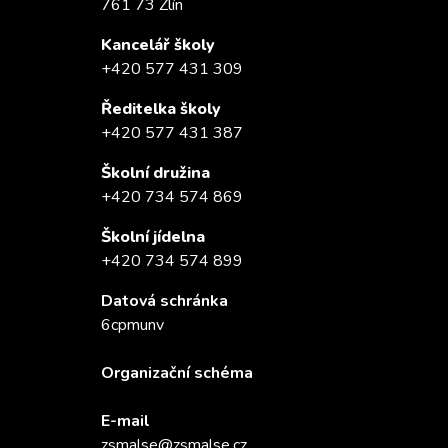
761 73 Zlín
Kancelář školy
+420 577 431 309
Ředitelka školy
+420 577 431 387
Školní družina
+420 734 574 869
Školní jídelna
+420 734 574 899
Datová schránka
6cpmunv
Organizační schéma
E-mail
zsmalse@zsmalse.cz