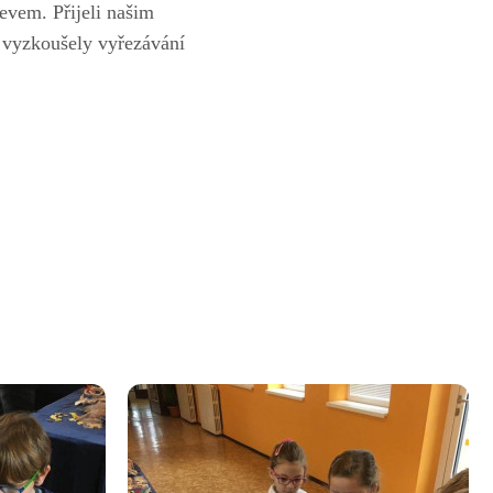
řevem. Přijeli našim
i vyzkoušely vyřezávání