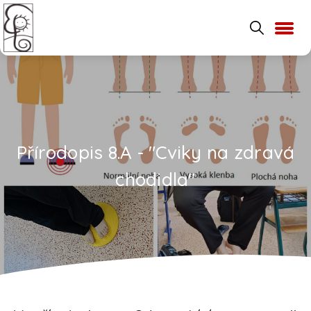
Přírodopis 8.A - "Cviky na zdravá
chodidla"