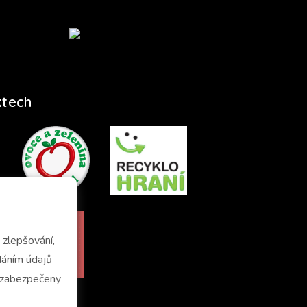
ktech
zlepšování,
u zabezpečeny