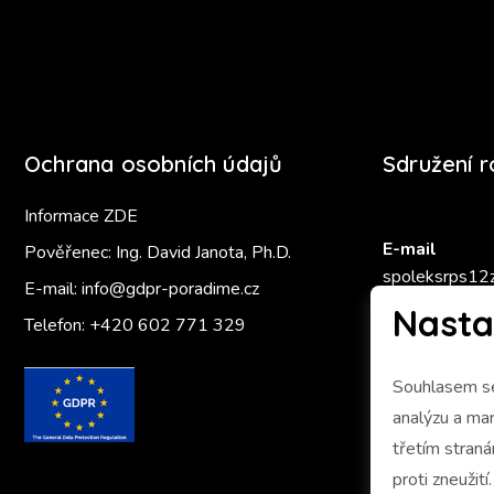
Ochrana osobních údajů
Sdružení 
Informace ZDE
E-mail
Pověřenec: Ing. David Janota, Ph.D.
spoleksrps12
E-mail:
info@gdpr-poradime.cz
Nasta
Telefon:
+420 602 771 329
Zlatý Ámo
Souhlasem se
analýzu a marketing 
třetím stran
proti zneužití.