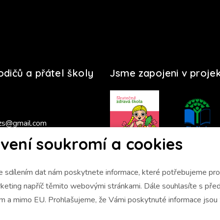
rodičů a přátel školy
Jsme zapojeni v proje
zs@gmail.com
vení soukromí a cookies
s 2025/2026
 sdílením dat nám poskytnete informace, které potřebujeme pro 
napříč těmito webovými stránkami. Dále souhlasíte s předáním údajů
ám a mimo EU. Prohlašujeme, že Vámi poskytnuté informace jso