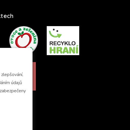
ktech
zlepšování,
u zabezpečeny