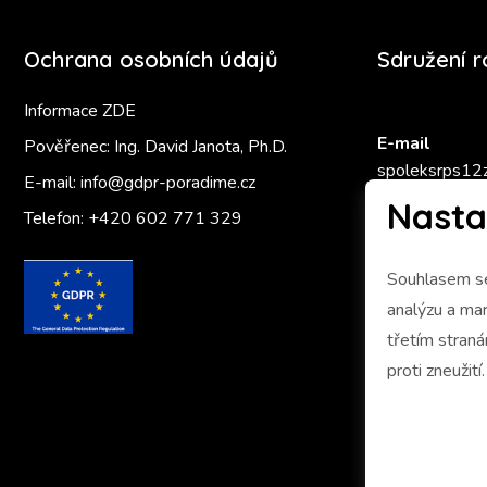
Ochrana osobních údajů
Sdružení 
Informace ZDE
E-mail
Pověřenec: Ing. David Janota, Ph.D.
spoleksrps12
E-mail:
info@gdpr-poradime.cz
Nasta
Telefon:
+420 602 771 329
Zlatý Ámo
Souhlasem se
analýzu a marketing 
třetím stran
proti zneužití.