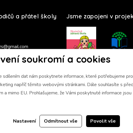
rodičů a přátel školy
Jsme zapojeni v proje
zs@gmail.com
vení soukromí a cookies
s 2025/2026
 sdílením dat nám poskytnete informace, které potřebujeme pro 
napříč těmito webovými stránkami. Dále souhlasíte s předáním údajů
ám a mimo EU. Prohlašujeme, že Vámi poskytnuté informace jso
Nastavení
Odmítnout vše
Povolit vše