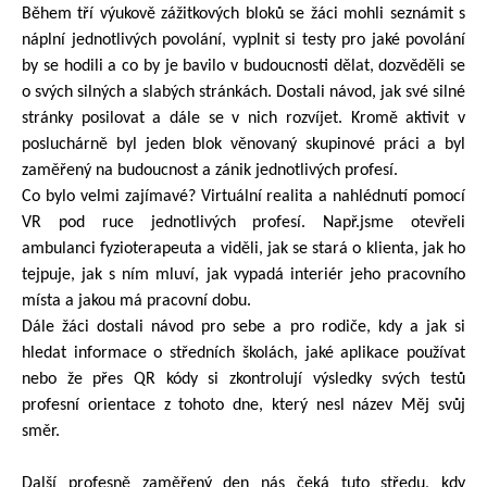
Během tří výukově zážitkových bloků se žáci mohli seznámit s
náplní jednotlivých povolání, vyplnit si testy pro jaké povolání
by se hodili a co by je bavilo v budoucnosti dělat, dozvěděli se
o svých silných a slabých stránkách. Dostali návod, jak své silné
stránky posilovat a dále se v nich rozvíjet. Kromě aktivit v
posluchárně byl jeden blok věnovaný skupinové práci a byl
zaměřený na budoucnost a zánik jednotlivých profesí.
Co bylo velmi zajímavé? Virtuální realita a nahlédnutí pomocí
VR pod ruce jednotlivých profesí. Např.jsme otevřeli
ambulanci fyzioterapeuta a viděli, jak se stará o klienta, jak ho
tejpuje, jak s ním mluví, jak vypadá interiér jeho pracovního
místa a jakou má pracovní dobu.
Dále žáci dostali návod pro sebe a pro rodiče, kdy a jak si
hledat informace o středních školách, jaké aplikace používat
nebo že přes QR kódy si zkontrolují výsledky svých testů
profesní orientace z tohoto dne, který nesl název Měj svůj
směr.
Další profesně zaměřený den nás čeká tuto středu, kdy