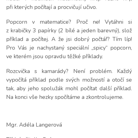
při kterých počítají a procvičují učivo.
Popcorn v matematice? Proč ne! Vytáhni si
z krabičky 3 papírky (2 bílé a jeden barevný), slož
příklad a počítej. A že jsi dobrý počtář? Tím líp!
Pro Vás je nachystaný speciální „spicy“ popcorn,
ve kterém jsou opravdu těžké příklady.
Rozcvička s kamarády? Není problém. Každý
vypočítá příklad podle svých možností a otočí se
tak, aby jeho spolužák mohl počítat další příklad.
Na konci vše hezky spočítáme a zkontrolujeme.
Mgr. Adéla Langerová