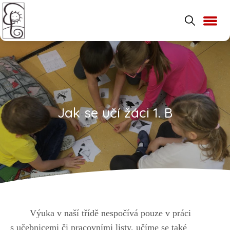
Jak se učí žáci 1. B
Výuka v naší třídě nespočívá pouze v práci
s učebnicemi či pracovními listy, učíme se také