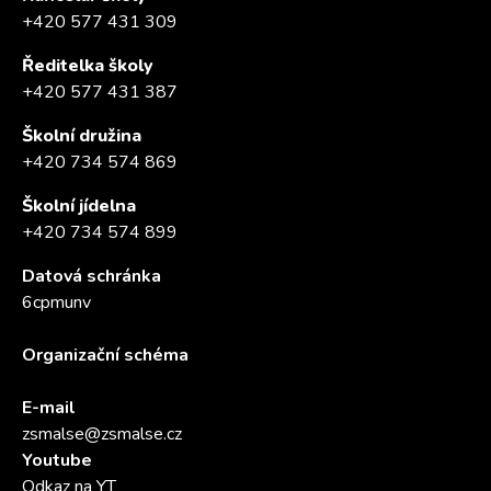
+420 577 431 309
Ředitelka školy
+420 577 431 387
Školní družina
+420 734 574 869
Školní jídelna
+420 734 574 899
Datová schránka
6cpmunv
Organizační schéma
E-mail
zsmalse@zsmalse.cz
Youtube
Odkaz na YT