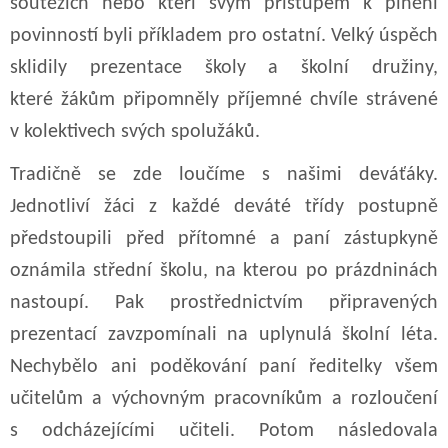
soutěžích nebo kteří svým přístupem k plnění
povinností byli příkladem pro ostatní. Velký úspěch
sklidily prezentace školy a školní družiny,
které žákům připomněly příjemné chvíle strávené
v kolektivech svých spolužáků.
Tradičně se zde loučíme s našimi deváťáky.
Jednotliví žáci z každé deváté třídy postupně
předstoupili před přítomné a paní zástupkyně
oznámila střední školu, na kterou po prázdninách
nastoupí. Pak prostřednictvím připravených
prezentací zavzpomínali na uplynulá školní léta.
Nechybělo ani poděkování paní ředitelky všem
učitelům a výchovným pracovníkům a rozloučení
s odcházejícími učiteli. Potom následovala