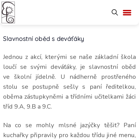
Slavnostní oběd s deváťáky
Jednou z akcí, kterými se naše základní škola
loučí se svými deváťáky, je slavnostní oběd
ve školní jídelně. U nádherně prostřeného
stolu se postupně sešly s paní ředitelkou,
oběma zástupkyněmi a třídními učitelkami žáci
tříd 9.A, 9.B a 9.C.
Na co se mohly mlsné jazýčky těšit? Paní
kuchařky připravily pro každou třídu jiné menu,