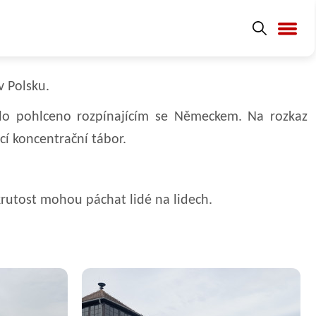
v Polsku.
bylo pohlceno rozpínajícím se Německem. Na rozkaz
í koncentrační tábor.
krutost mohou páchat lidé na lidech.