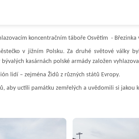
vyhlazovacím koncentračním táboře Osvětim - Březinka 
městečko v jižním Polsku. Za druhé světové války 
 bývalých kasárnách polské armády založen vyhlazovac
n lidí – zejména Židů z různých států Evropy.
, aby uctili památku zemřelých a uvědomili si jakou 