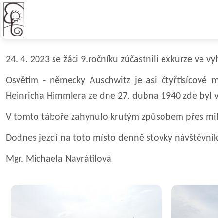
Exkurze 9. ročníku - Osvětim
24. 4. 2023 se žáci 9.ročníku zúčastnili exkurze ve 
Osvětim - německy Auschwitz je asi čtyřtisícové 
Heinricha Himmlera ze dne 27. dubna 1940 zde byl v
V tomto táboře zahynulo krutým způsobem přes milió
Dodnes jezdí na toto místo denně stovky návštěvníků
Mgr. Michaela Navrátilová