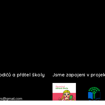
rodičů a přátel školy
Jsme zapojeni v proje
zs@gmail.com