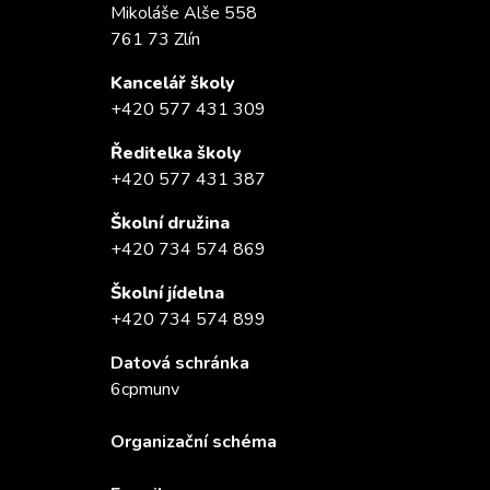
Mikoláše Alše 558
761 73 Zlín
Kancelář školy
+420 577 431 309
Ředitelka školy
+420 577 431 387
Školní družina
+420 734 574 869
Školní jídelna
+420 734 574 899
Datová schránka
6cpmunv
Organizační schéma