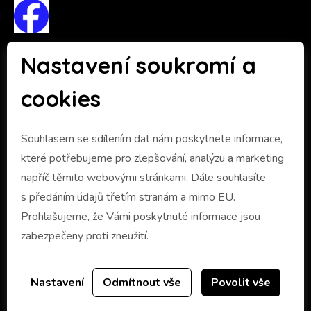
Nastavení soukromí a
cookies
Ochrana osobních údajů
Souhlasem se sdílením dat nám poskytnete informace,
které potřebujeme pro zlepšování, analýzu a marketing
Informace ZDE
napříč těmito webovými stránkami. Dále souhlasíte
Pověřenec: Ing. David Janota, Ph.D.
s předáním údajů třetím stranám a mimo EU.
Prohlašujeme, že Vámi poskytnuté informace jsou
E-mail:
info@gdpr-poradime.cz
zabezpečeny proti zneužití.
Telefon:
+420 602 771 329
Nastavení
Odmítnout vše
Povolit vše