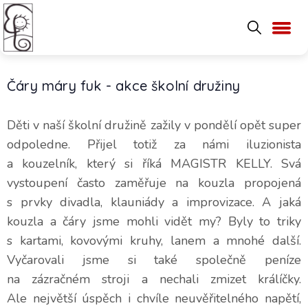
Čáry máry fuk - akce školní družiny
Děti v naší školní družině zažily v pondělí opět super
odpoledne. Přijel totiž za námi iluzionista
a kouzelník, který si říká MAGISTR KELLY. Svá
vystoupení často zaměřuje na kouzla propojená
s prvky divadla, klauniády a improvizace. A jaká
kouzla a čáry jsme mohli vidět my? Byly to triky
s kartami, kovovými kruhy, lanem a mnohé další.
Vyčarovali jsme si také společně peníze
na zázračném stroji a nechali zmizet králíčky.
Ale největší úspěch i chvíle neuvěřitelného napětí,