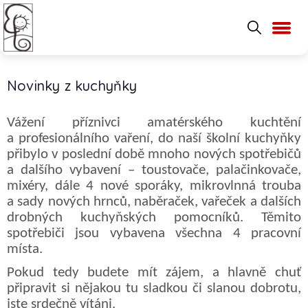
Novinky z kuchyňky
Vážení příznivci amatérského kuchtění
a profesionálního vaření,
do naší školní kuchyňky
přibylo v poslední době mnoho nových spotřebičů
a dalšího vybavení – toustovače, palačinkovače,
mixéry, dále 4 nové sporáky, mikrovlnná trouba
a sady nových hrnců, naběraček, vařeček a dalších
drobných kuchyňských pomocníků. Těmito
spotřebiči jsou vybavena všechna 4 pracovní
místa.
Pokud tedy budete mít zájem, a hlavně chuť
připravit si nějakou tu sladkou či slanou dobrotu,
jste srdečně vítáni.