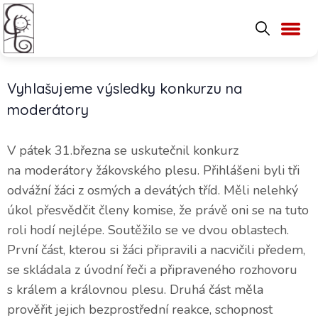
Vyhlašujeme výsledky konkurzu na
moderátory
V pátek 31.března se uskutečnil konkurz
na moderátory žákovského plesu. Přihlášeni byli tři
odvážní žáci z osmých a devátých tříd. Měli nelehký
úkol přesvědčit členy komise, že právě oni se na tuto
roli hodí nejlépe. Soutěžilo se ve dvou oblastech.
První část, kterou si žáci připravili a nacvičili předem,
se skládala z úvodní řeči a připraveného rozhovoru
s králem a královnou plesu. Druhá část měla
prověřit jejich bezprostřední reakce, schopnost