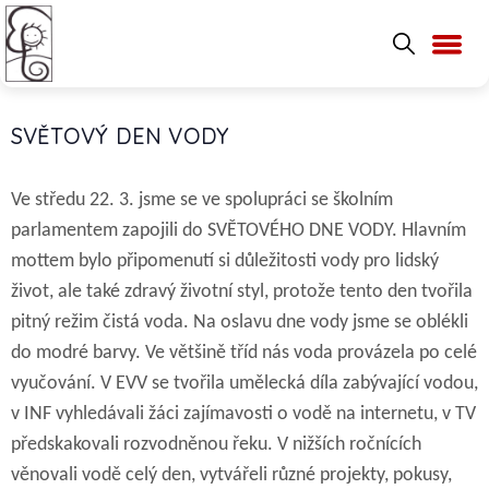
SVĚTOVÝ DEN VODY
Ve středu 22. 3. jsme se ve spolupráci se školním
parlamentem zapojili do SVĚTOVÉHO DNE VODY. Hlavním
mottem bylo připomenutí si důležitosti vody pro lidský
život, ale také zdravý životní styl, protože tento den tvořila
pitný režim čistá voda. Na oslavu dne vody jsme se oblékli
do modré barvy. Ve většině tříd nás voda provázela po celé
vyučování. V
EVV
se tvořila umělecká díla zabývající vodou,
v INF vyhledávali žáci zajímavosti o vodě na internetu, v TV
předskakovali rozvodněnou řeku. V nižších ročnících
věnovali vodě celý den, vytvářeli různé projekty,
pokusy,