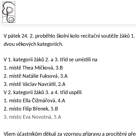
Recitační soutěž
V pátek 24. 2. proběhlo školní kolo recitační soutěže žáků 1
dvou věkových kategoriích.
V 1. kategorii žáků 2. a 3. tříd se umístili na
1. místě Thea Míčková, 3.B
2. místě Natálie Fuksová, 3.A
3. místě Václav Navrátil, 2.A
V 2. kategorii žáků 3. a 4. tříd uspěli
1. místo Ella Čižmářová, 4.A
2. místo Filip Břenek, 5.B
3. místo
Eva Novotná, 5.A
Všem účastníkům děkuji za vzornou přípravu a procítěný před