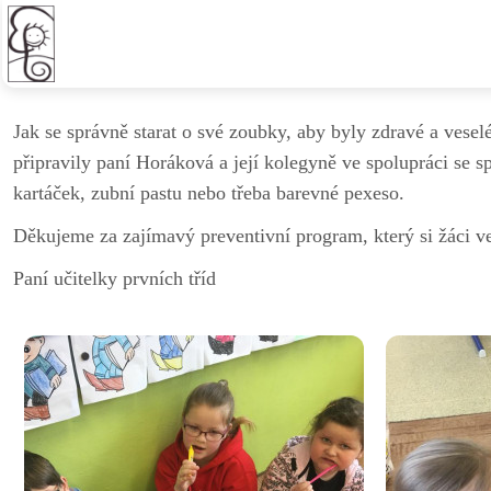
Preventivní projekt Veselé zo
Jak se správně starat o své zoubky, aby byly zdravé a vesel
připravily paní Horáková a její kolegyně ve spolupráci se 
kartáček, zubní pastu nebo třeba barevné pexeso.
Děkujeme za zajímavý preventivní program, který si žáci ve
Paní učitelky prvních tříd