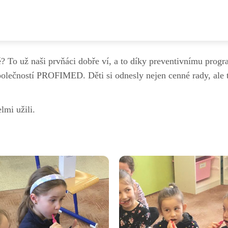
ubky - 1. ročník
é? To už naši prvňáci dobře ví, a to díky preventivnímu progr
společností PROFIMED. Děti si odnesly nejen cenné rady, ale
lmi užili.