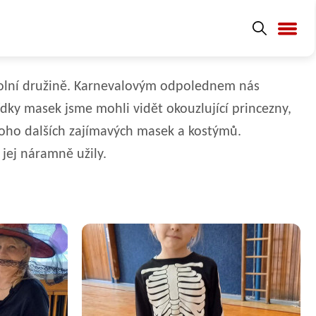
školní družině. Karnevalovým odpolednem nás
ídky masek jsme mohli vidět okouzlující princezny,
 mnoho dalších zajímavých masek a kostýmů.
 jej náramně užily.