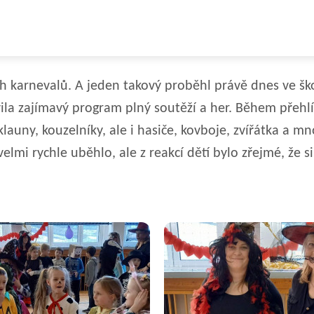
kých karnevalů. A jeden takový proběhl právě dnes ve 
avila zajímavý program plný soutěží a her. Během přehl
klauny, kouzelníky, ale i hasiče, kovboje, zvířátka a
i rychle uběhlo, ale z reakcí dětí bylo zřejmé, že si