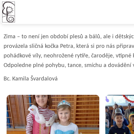
Karneval ve školní družině
Zima – to není jen období plesů a bálů, ale i děts
provázela sličná kočka Petra, která si pro nás připr
pohádkové víly, neohrožené rytíře, čaroděje, vtipné 
Odpoledne plné pohybu, tance, smíchu a dovádění velm
Bc. Kamila Švardalová