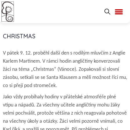
CHRISTMAS
V pátek 9. 12. proběhl další den s rodilým mluvčím z Anglie
Karlem Martinem. V rámci hodin angličtiny konverzovali
žáci na téma „Christmas“ (Vánoce). Zopakovali si slovní
zásobu, setkali se se Santa Klausem a měli možnost říci mu,
co si přejí pod stromeček.
Jako vždy probíhaly hodiny v přátelské atmosféře plné
vtipu a nápadů. Za všechny učitele angličtiny mohu žáky
velmi pochválit, protože většina z nich reagovala pohotově
na všechny úkoly a otázky. Žáci velmi pozorně vnímali, co
Karl říká, a snažili se porozumět. Při problémech si