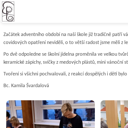
Vánoční tvořivé dílny
Začátek adventního období na naší škole již tradičně patří v
covidových opatření neviděli, o to větší radost jsme měli z 
Po dvě odpoledne se školní jídelna proměnila ve velkou tvůrč
keramické zápichy, svíčky z medových plástů, mini vánoční str
Tvoření si všichni pochvalovali, z reakcí dospělých i dětí by
Bc. Kamila Švardalová