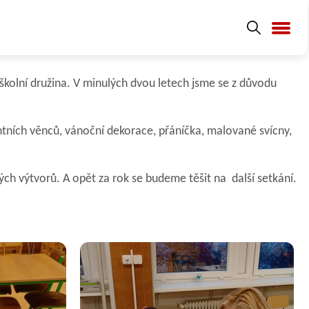
 školní družina. V minulých dvou letech jsme se z důvodu
entních věnců, vánoční dekorace, přáníčka, malované svícny,
kých výtvorů. A opět za rok se budeme těšit na další setkání.