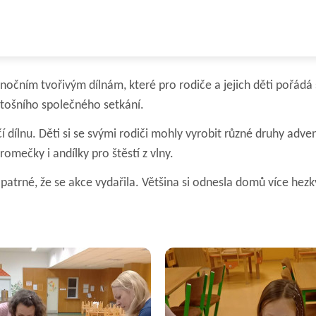
ánočním tvořivým dílnám, které pro rodiče a jejich děti pořádá
letošního společného setkání.
í dílnu. Děti si se svými rodiči mohly vyrobit různé druhy adv
omečky i andílky pro štěstí z vlny.
lo patrné, že se akce vydařila. Většina si odnesla domů více hez