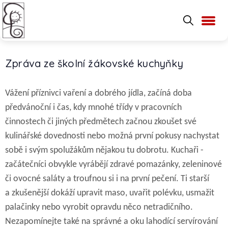
Zpráva ze školní žákovské kuchyňky
Vážení příznivci vaření a dobrého jídla, začíná doba
předvánoční i čas, kdy mnohé třídy v pracovních
činnostech či jiných předmětech začnou zkoušet své
kulinářské dovednosti nebo možná první pokusy nachystat
sobě i svým spolužákům nějakou tu dobrotu. Kuchaři -
začátečníci obvykle vyrábějí zdravé pomazánky, zeleninové
či ovocné saláty a troufnou si i na první pečení. Ti starší
a zkušenější dokáží upravit maso, uvařit polévku, usmažit
palačinky nebo vyrobit opravdu něco netradičního.
Nezapomínejte také na správné a oku lahodící servírování