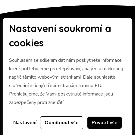
Nastavení soukromí a
Užitečné odkazy
cookies
Město Zlín
Souhlasem se sdílením dat nám poskytnete informace,
Krajská pedagogicko-psychologická poradna
které potřebujeme pro zlepšování, analýzu a marketing
Dopravní spojení
napříč těmito webovými stránkami. Dále souhlasíte
s předáním údajů třetím stranám a mimo EU.
Žákovská knížka
Prohlašujeme, že Vámi poskytnuté informace jsou
zabezpečeny proti zneužití.
Informace a návod
Časté dotazy
Nastavení
Odmítnout vše
Povolit vše
Žákovská knížka