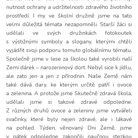
nutnost ochrany a udržitelnosti zdravého životního
prostředí. I my ve školní družině jsme na tato
velmi důležitá témata nezapomněli. Starší žáci si
udělali ve svých družinkách fotokoutek
s výstižnými symboly a slogany, kterými chtěli
vyjádřit svoji podporu tomuto globálnímu tématu.
Společně jsme v lese za školou také vyrobili naší
Zemi dárek – narozeninový dort. Nebyl sice k jídlu,
ale zato jen a jen z přírodnin. Naše Země nám
také dává dary, ke kterým určitě patří i ovoce
a zelenina. A protože jsme Skutečně zdravá škola,
udělali jsme si takové zdravé odpoledne.
Z různých druhů ovoce a zeleniny jsme vytvářeli
svačinky, které byly nejen zdravé, ale i lákavé
na pohled. Týden, věnovaný Dni Země, jsme
v pátek odpoledne zakončili naučnou stezkou