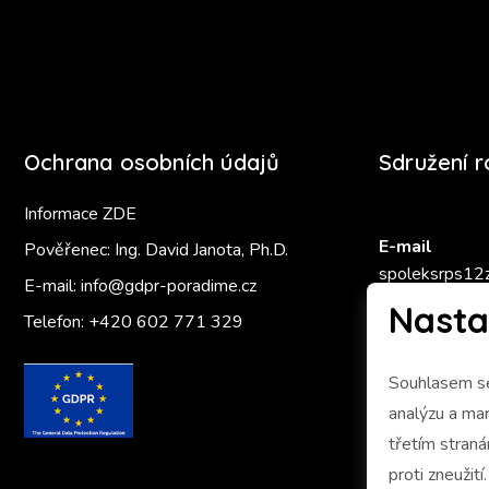
Ochrana osobních údajů
Sdružení 
Informace ZDE
E-mail
Pověřenec: Ing. David Janota, Ph.D.
spoleksrps12
E-mail:
info@gdpr-poradime.cz
Nasta
Telefon:
+420 602 771 329
Zlatý Ámo
Souhlasem se
analýzu a marketing 
třetím stran
proti zneužití.