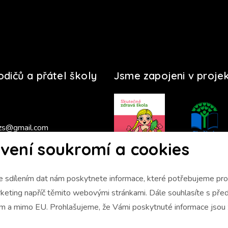
rodičů a přátel školy
Jsme zapojeni v proje
zs@gmail.com
vení soukromí a cookies
s 2025/2026
 sdílením dat nám poskytnete informace, které potřebujeme pro 
napříč těmito webovými stránkami. Dále souhlasíte s předáním údajů
ám a mimo EU. Prohlašujeme, že Vámi poskytnuté informace jso