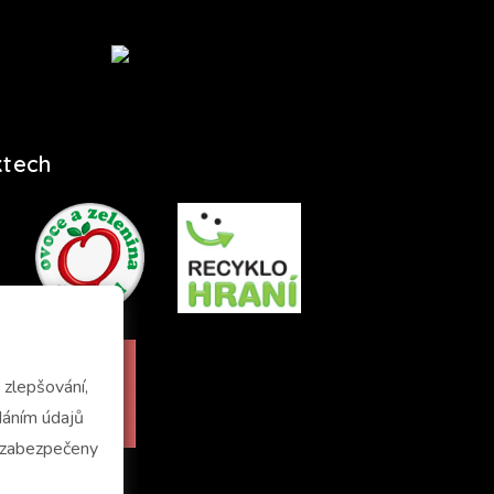
ktech
zlepšování,
u zabezpečeny