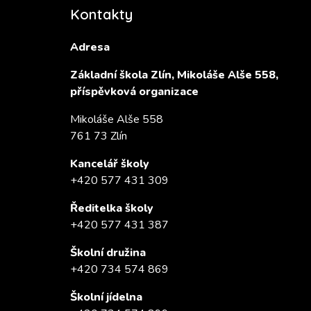
Kontakty
Adresa
Základní škola Zlín, Mikoláše Alše 558,
příspěvková organizace
Mikoláše Alše 558
761 73 Zlín
Kancelář školy
+420 577 431 309
Ředitelka školy
+420 577 431 387
Školní družina
+420 734 574 869
Školní jídelna