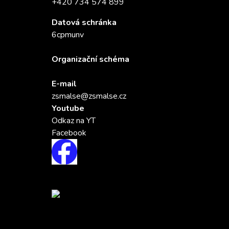
+420 734 574 899
Datová schránka
6cpmunv
Organizační schéma
E-mail
zsmalse@zsmalse.cz
Youtube
Odkaz na YT
Facebook