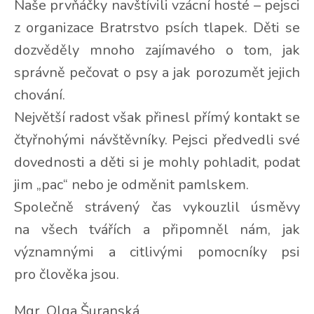
Naše prvňáčky navštívili vzácní hosté – pejsci
z organizace Bratrstvo psích tlapek. Děti se
dozvěděly mnoho zajímavého o tom, jak
správně pečovat o psy a jak porozumět jejich
chování.
Největší radost však přinesl přímý kontakt se
čtyřnohými návštěvníky. Pejsci předvedli své
dovednosti a děti si je mohly pohladit, podat
jim „pac“ nebo je odměnit pamlskem.
Společně strávený čas vykouzlil úsměvy
na všech tvářích a připomněl nám, jak
významnými a citlivými pomocníky psi
pro člověka jsou.
Mgr. Olga Šuranská