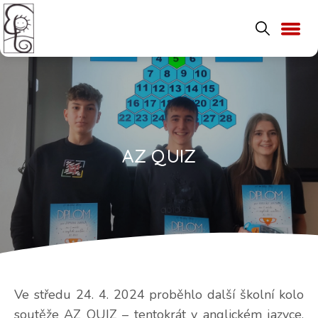
AZ QUIZ
Ve středu 24. 4. 2024 proběhlo další školní kolo
soutěže AZ QUIZ – tentokrát v anglickém jazyce.