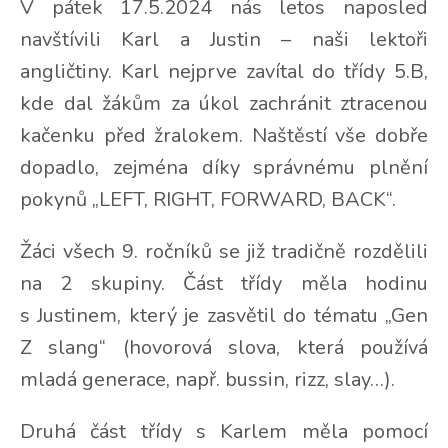
V pátek 17.5.2024 nás letos naposled
navštívili Karl a Justin – naši lektoři
angličtiny. Karl nejprve zavítal do třídy 5.B,
kde dal žákům za úkol zachránit ztracenou
kačenku před žralokem. Naštěstí vše dobře
dopadlo, zejména díky správnému plnění
pokynů „LEFT, RIGHT, FORWARD, BACK“.
Žáci všech 9. ročníků se již tradičně rozdělili
na 2 skupiny. Část třídy měla hodinu
s Justinem, který je zasvětil do tématu „Gen
Z slang“ (hovorová slova, která používá
mladá generace, např. bussin, rizz, slay…).
Druhá část třídy s Karlem měla pomocí